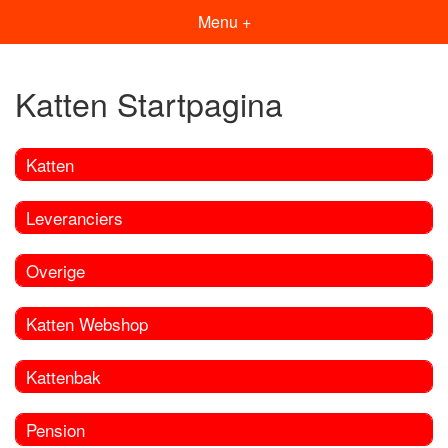
Menu +
Katten Startpagina
Katten
Leveranciers
Overige
Katten Webshop
Kattenbak
Pension